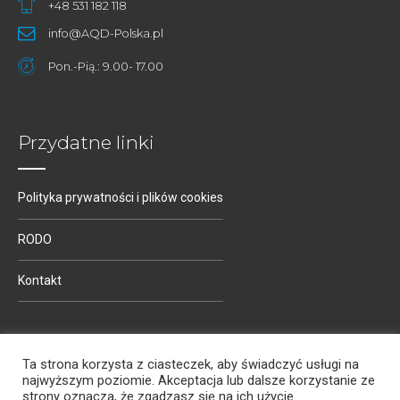
+48 531 182 118
info@AQD-Polska.pl
Pon.-Pią.: 9.00- 17.00
Przydatne linki
Polityka prywatności i plików cookies
RODO
Kontakt
Ta strona korzysta z ciasteczek, aby świadczyć usługi na
najwyższym poziomie. Akceptacja lub dalsze korzystanie ze
strony oznacza, że zgadzasz się na ich użycie.