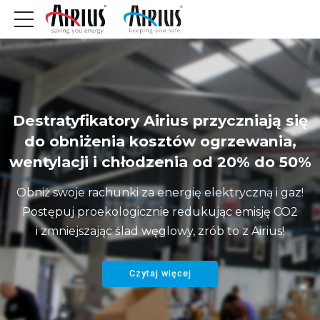
Destratyfikatory Airius przyczniają się
do obniżenia kosztów ogrzewania,
wentylacji i chłodzenia od 20% do 50%
Obniż swoje rachunki za energię elektryczną i gaz!
Postępuj proekologicznie redukując emisję CO2
i zmniejszając ślad węglowy, zrób to z Airius!
Czytaj więcej