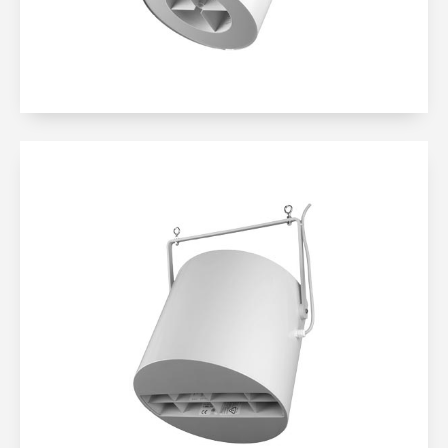
WIĘCEJ
DESTRATYFIKATORY
AIRIUS SERIA RETAIL
BEZPROBLEMOWA INTEGRACJA
Z SUFITEM
DLA SUFITÓW DO 12M
KOSZT EKSPLOATACJI 30 ZŁ/ROK
WIĘCEJ