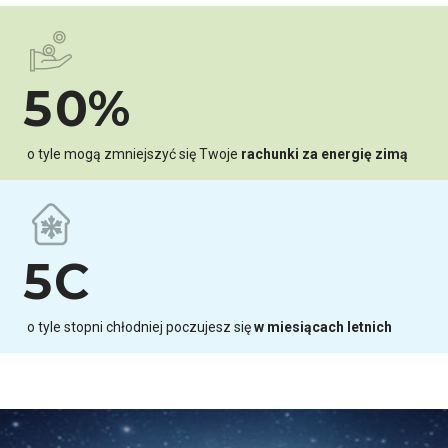
3
8
0
4
9
1
5
0
%
2
6
o tyle mogą zmniejszyć się Twoje
rachunki za energię zimą
3
7
4
8
5
C
9
6
o tyle stopni chłodniej poczujesz się
w miesiącach letnich
0
7
8