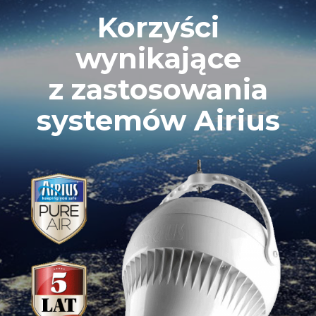
9
Korzyści
0
wynikające
z zastosowania
systemów Airius