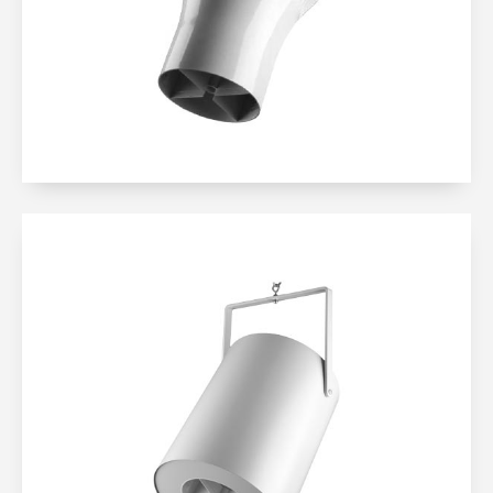
KOSZT EKSPLOATACJI 30 ZŁ/ROK
WIĘCEJ
DESTRATYFIKATORY
AIRIUS SERIA DESIGNER
OPATENTOWANA TECHNOLOGIA
NAJWYŻSZEJ JAKOŚCI
DLA SUFITÓW DO 35M
KOSZT EKSPLOATACJI 30 ZŁ/ROK