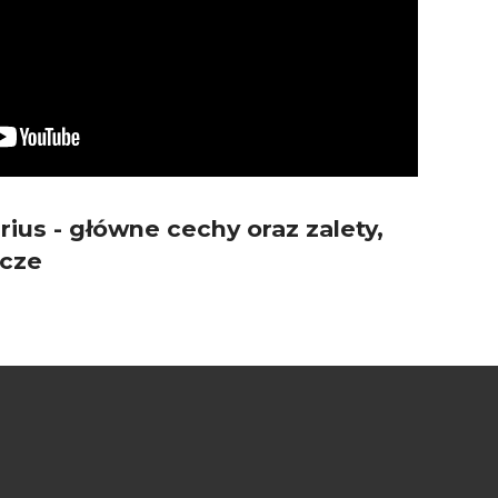
irius - główne cechy oraz zalety,
rcze