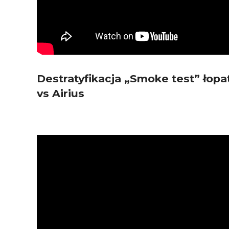
Destratyfikacja „Smoke test” łop
vs Airius
Odtwarzacz
video