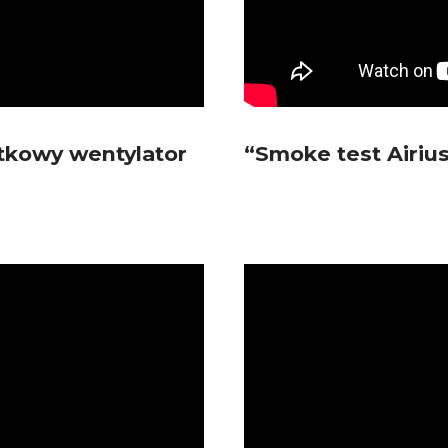
atkowy wentylator
“Smoke test Airius
Odtwarzacz
video