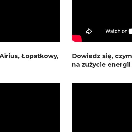
irius, Łopatkowy,
Dowiedz się, czym 
na zużycie energi
Odtwarzacz
video