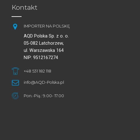
Kontakt
IMPORTER NA POLSKĘ
AQD Polska Sp. z o. o.
05-082 Latchorzew,
ul. Warszawska 164
NIP: 9512167274
+48 531 182 118
info@AQD-Polska.pl
Pon.-Pią.: 9.00- 17.00